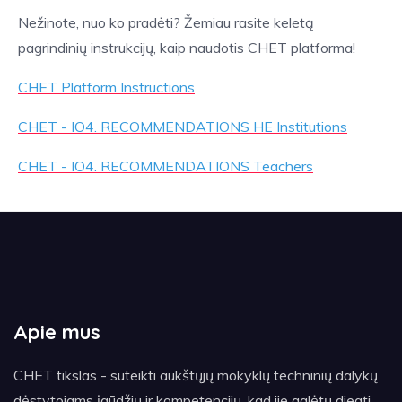
Nežinote, nuo ko pradėti? Žemiau rasite keletą
pagrindinių instrukcijų, kaip naudotis CHET platforma!
CHET Platform Instructions
CHET - IO4. RECOMMENDATIONS HE Institutions
CHET - IO4. RECOMMENDATIONS Teachers
Apie mus
CHET tikslas - suteikti aukštųjų mokyklų techninių dalykų
dėstytojams įgūdžių ir kompetencijų, kad jie galėtų diegti