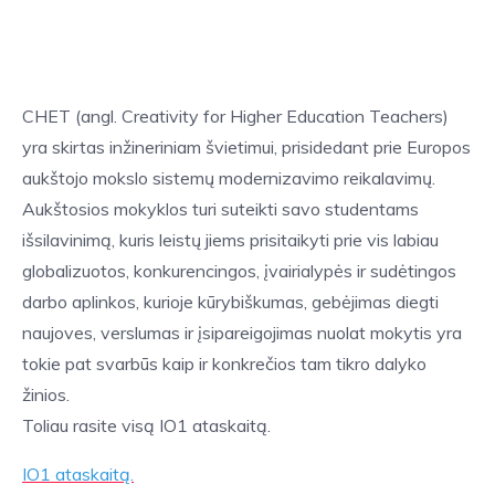
BACK
Įvadas į kūrybiškumą
CHET (angl. Creativity for Higher Education Teachers)
yra skirtas inžineriniam švietimui, prisidedant prie Europos
Kūrybiškumas ir technologijos mokyme
aukštojo mokslo sistemų modernizavimo reikalavimų.
Aukštosios mokyklos turi suteikti savo studentams
Kūrybiškumo technikų priemonių rinkinys
išsilavinimą, kuris leistų jiems prisitaikyti prie vis labiau
globalizuotos, konkurencingos, įvairialypės ir sudėtingos
darbo aplinkos, kurioje kūrybiškumas, gebėjimas diegti
naujoves, verslumas ir įsipareigojimas nuolat mokytis yra
tokie pat svarbūs kaip ir konkrečios tam tikro dalyko
žinios.
Toliau rasite visą IO1 ataskaitą.
IO1 ataskaitą.