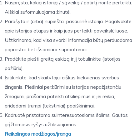
Nuspręsta, kokią istoriją / sąveiką / patirtį norite perteikti.
Aiškiai suformuluojama žinutė.
Parašyta ir (arba) nupiešta pasaulinė istorija. Pagalvokite
apie istorijos etapus ir kaip juos perteikti paveikslėliuose.
Užtikrinama, kad visa svarbi informacija būtų perduodama
paprastai, bet išsamiai ir suprantamai.
Pradėkite piešti greitą eskizą ir jį tobulinkite (istorijos
požiūriu).
Įsitikinkite, kad skaitytojui aiškus kiekvienas svarbus
žingsnis. Piešiniai peržiūrimi su istorijos nepažįstančiu
žmogumi, prašoma pateikti atsiliepimus ir, jei reikia,
pridedami trumpi (tekstiniai) paaiškinimai.
Kadruotė pristatoma suinteresuotosioms šalims. Gautas
grįžtamasis ryšys užfiksuojamas.
Reikalingos medžiagos/įranga