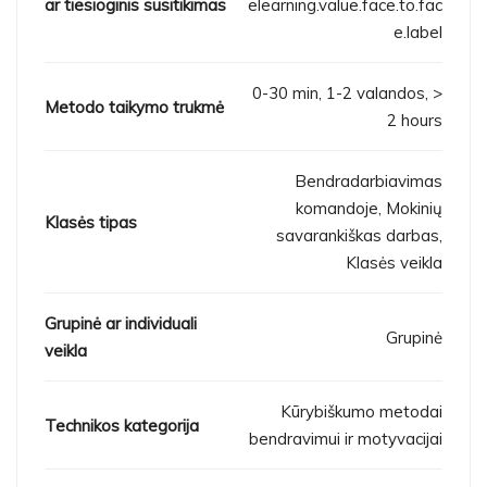
ar tiesioginis susitikimas
elearning.value.face.to.fac
e.label
0-30 min, 1-2 valandos, >
Metodo taikymo trukmė
2 hours
Bendradarbiavimas
komandoje, Mokinių
Klasės tipas
savarankiškas darbas,
Klasės veikla
Grupinė ar individuali
Grupinė
veikla
Kūrybiškumo metodai
Technikos kategorija
bendravimui ir motyvacijai