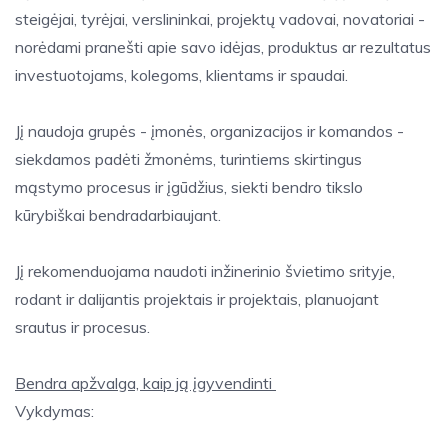
steigėjai, tyrėjai, verslininkai, projektų vadovai, novatoriai -
norėdami pranešti apie savo idėjas, produktus ar rezultatus
investuotojams, kolegoms, klientams ir spaudai.
Jį naudoja grupės - įmonės, organizacijos ir komandos -
siekdamos padėti žmonėms, turintiems skirtingus
mąstymo procesus ir įgūdžius, siekti bendro tikslo
kūrybiškai bendradarbiaujant.
Jį rekomenduojama naudoti inžinerinio švietimo srityje,
rodant ir dalijantis projektais ir projektais, planuojant
srautus ir procesus.
Bendra apžvalga, kaip ją įgyvendinti
Vykdymas: