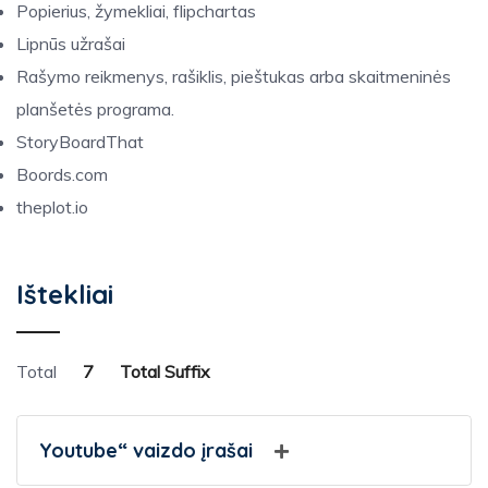
Popierius, žymekliai, flipchartas
Lipnūs užrašai
Rašymo reikmenys, rašiklis, pieštukas arba skaitmeninės
planšetės programa.
StoryBoardThat
Boords.com
theplot.io
Ištekliai
Total
7
Total Suffix
Youtube“ vaizdo įrašai