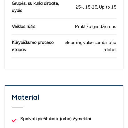
Grupės, su kuria dirbate,
25+, 15-25, Up to 15
dydis
Veiklos rūšis
Praktika grindžiamas
Kūrybiškumo proceso
elearning.value.combinatio
etapas
n.label
Material
Spalvoti pieštukai ir (arba) žymekliai