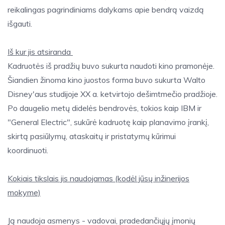
reikalingas pagrindiniams dalykams apie bendrą vaizdą
išgauti.
Iš kur jis atsiranda
Kadruotės iš pradžių buvo sukurta naudoti kino pramonėje.
Šiandien žinoma kino juostos forma buvo sukurta Walto
Disney'aus studijoje XX a. ketvirtojo dešimtmečio pradžioje.
Po daugelio metų didelės bendrovės, tokios kaip IBM ir
"General Electric", sukūrė kadruotę kaip planavimo įrankį,
skirtą pasiūlymų, ataskaitų ir pristatymų kūrimui
koordinuoti.
Kokiais tikslais jis naudojamas (kodėl jūsų inžinerijos
mokyme)
Ją naudoja asmenys - vadovai, pradedančiųjų įmonių