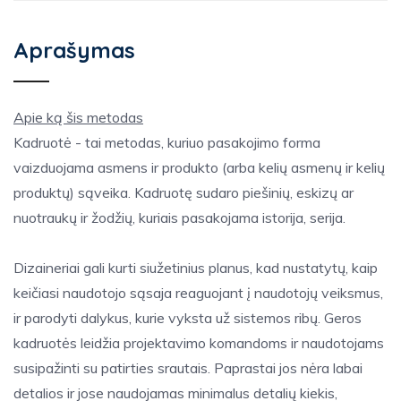
Aprašymas
Apie ką šis metodas
Kadruotė - tai metodas, kuriuo pasakojimo forma
vaizduojama asmens ir produkto (arba kelių asmenų ir kelių
produktų) sąveika. Kadruotę sudaro piešinių, eskizų ar
nuotraukų ir žodžių, kuriais pasakojama istorija, serija.
Dizaineriai gali kurti siužetinius planus, kad nustatytų, kaip
keičiasi naudotojo sąsaja reaguojant į naudotojų veiksmus,
ir parodyti dalykus, kurie vyksta už sistemos ribų. Geros
kadruotės leidžia projektavimo komandoms ir naudotojams
susipažinti su patirties srautais. Paprastai jos nėra labai
detalios ir jose naudojamas minimalus detalių kiekis,