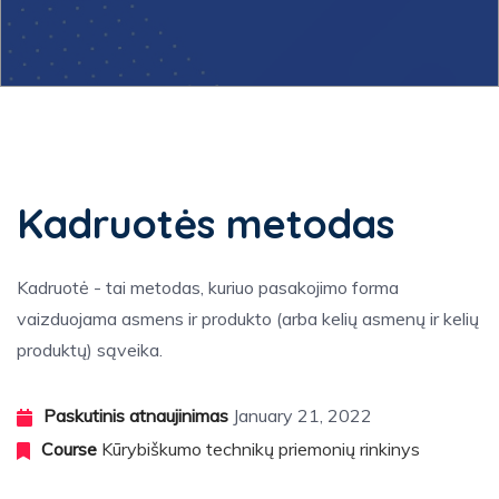
BACK
Įvadas į kūrybiškumą
Kūrybiškumas ir technologijos mokyme
Kadruotės metodas
Kūrybiškumo technikų priemonių rinkinys
Kadruotė - tai metodas, kuriuo pasakojimo forma
vaizduojama asmens ir produkto (arba kelių asmenų ir kelių
produktų) sąveika.
Paskutinis atnaujinimas
January 21, 2022
Course
Kūrybiškumo technikų priemonių rinkinys