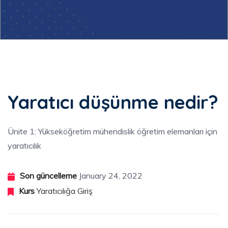
BACK
Yaratıcı düşünme nedir?
Yaratıcılığa Giriş
Ünite 1: Yükseköğretim mühendislik öğretim elemanları için
Öğretimde Yaratıcılık ve Teknoloji
yaratıcılık
Yaratıcı Teknikler Araç Seti
Son güncelleme
January 24, 2022
Kurs
Yaratıcılığa Giriş