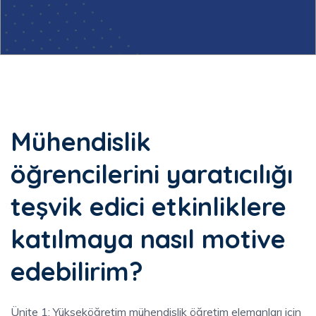
BACK
Mühendislik
Yaratıcılığa Giriş
öğrencilerini yaratıcılığı
Öğretimde Yaratıcılık ve Teknoloji
teşvik edici etkinliklere
Yaratıcı Teknikler Araç Seti
katılmaya nasıl motive
edebilirim?
Ünite 1: Yükseköğretim mühendislik öğretim elemanları için