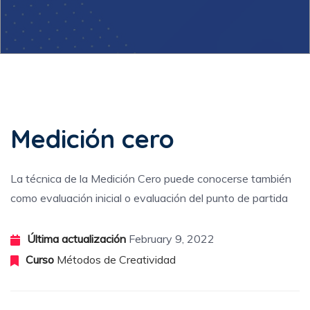
BACK
Introducción a la creatividad
Creatividad y tecnología en la enseñanza
Medición cero
Caja de herramientas de técnicas de creatividad
La técnica de la Medición Cero puede conocerse también
como evaluación inicial o evaluación del punto de partida
Última actualización
February 9, 2022
Curso
Métodos de Creatividad